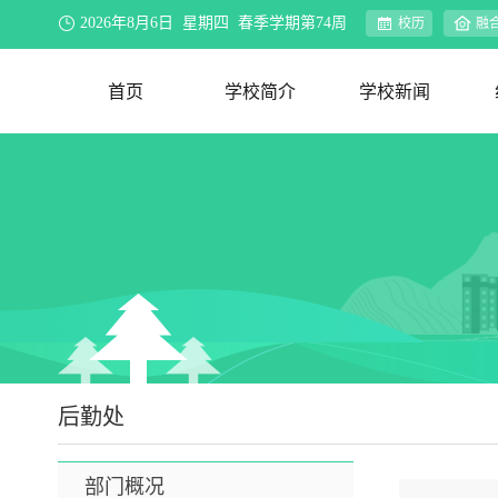
2026年8月6日 星期四 春季学期第74周
校历
融
首页
学校简介
学校新闻
学校概况
办学理念
资环视界
联系我们
新闻速递
院系动态
行业新闻
合作交流
媒体聚焦
公示公告
教务公告
迎评促建
后勤处
部门概况