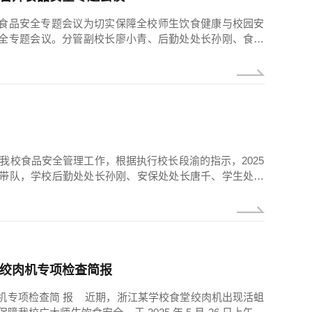
食品安全专题会议为切实保障全校师生饮食健康与校园安
全专题会议。分管副校长廖小青、后勤处处长孙刚、食品
岗位员工、校园食品商户负责人参加会议。后勤处处长孙
省教育厅和上级主管部门最新食品安全工作的相关文件、
校食品安全专题会议要求，让参会人员全面掌握当前食品安全
我校食品安全管理工作，根据执行校长段渝的指示，2025
青带队，学校后勤处处长孙刚、安保处处长唐千、学生处和
我校食堂、超市进行了食品安全专项检查。 此次检查旨在
、设备情况、环境卫生、和消毒情况等方面的问题，保障
做好教职工和部分学生返校的食品安全工作。 廖校长对
绞肉机专项检查简报
机专项检查简 报 近期，浙江某学校食堂绞肉机出现活蛆