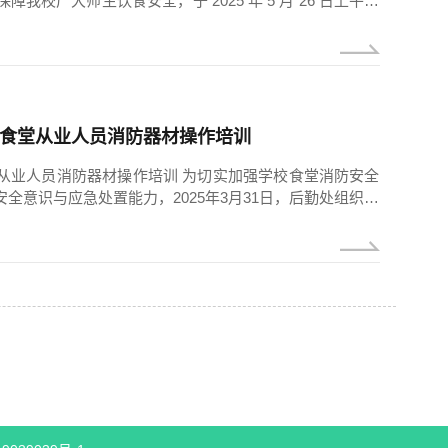
校广大师生饮食安全，于 2025 年 5 月 26 日上午，
小青副校长带队，后勤处相关工作人员参与，对学校两个
机安全使用专项检查。此次检查旨在全面排查绞肉机的清
食品安全隐患。 检查过程中，廖副校长重点对绞肉...
食堂从业人员消防器材操作培训
从业人员消防器材操作培训 为切实加强学校食堂消防安全
全意识与应急处置能力，2025年3月31日，后勤处组织食
器及消防栓等消防器材操作培训活动。后勤处相关人员、
 结合学校食堂的实际情况，专业人员详细讲解了食堂火灾
火灾预防工作的重要性。随后，专业人员对灭火毯、灭火