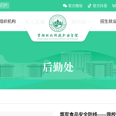
合门户
官方微信
官方抖音
组织机构
招生就
党政部门
教学部门
招生处
就业处
后勤处
筑牢食品安全防线——我校