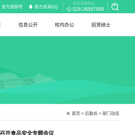
招生咨询电话
官方视频号
官方咨询QQ
028-26597999
业
信息公开
校内办公
招贤纳士
信息公开
校内通知
部门职能
岗位职责
红头文件
规章制度
下载服务
招聘信息
简历模板
首页
>
后勤处
>
部门动态
召开食品安全专题会议