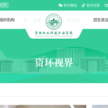
合门户
官方微信
官方抖音
组织机构
招生就
党政部门
教学部门
招生处
就业处
资环视界