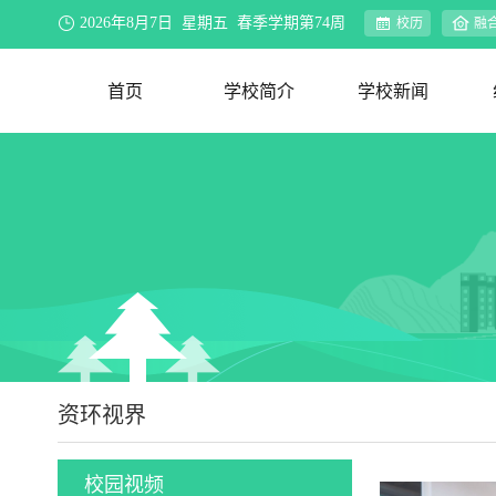
2026年8月7日 星期五 春季学期第74周
校历
融
首页
学校简介
学校新闻
学校概况
办学理念
资环视界
联系我们
新闻速递
院系动态
行业新闻
合作交流
媒体聚焦
公示公告
教务公告
迎评促建
资环视界
校园视频