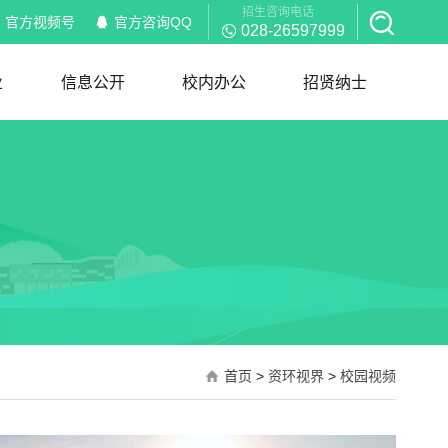
招生咨询电话
官方视频号
官方咨询QQ
028-26597999
业
信息公开
校内办公
招贤纳士
信息公开
校内通知
部门职能
岗位职责
红头文件
规章制度
下载服务
招聘信息
简历模板
首页
>
资环视界
>
校园视频