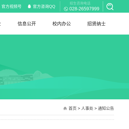
招生咨询电话
官方视频号
官方咨询QQ
028-26597999
业
信息公开
校内办公
招贤纳士
信息公开
校内通知
部门职能
岗位职责
红头文件
规章制度
下载服务
招聘信息
简历模板
首页
>
人事处
>
通知公告