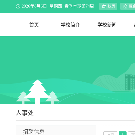
2026年8月6日 星期四 春季学期第74周
校历
融
首页
学校简介
学校新闻
学校概况
办学理念
资环视界
联系我们
新闻速递
院系动态
行业新闻
合作交流
媒体聚焦
公示公告
教务公告
迎评促建
人事处
招聘信息